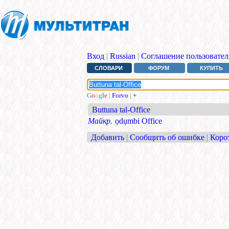
Вход
|
Russian
|
Соглашение пользовател
СЛОВАРИ
ФОРУМ
КУПИТЬ
G
o
o
g
l
e
|
Forvo
|
+
Buttuna tal-Office
Майкр.
ọdụmbi Office
Добавить
|
Сообщить об ошибке
|
Коро