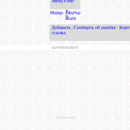
mesej e-mel
Майкр.
ຂໍ້ຄວາມ
ອີເມວ
Добавить
|
Сообщить об ошибке
|
Коро
ссылка
ADVERTISEMENT
Advertisement