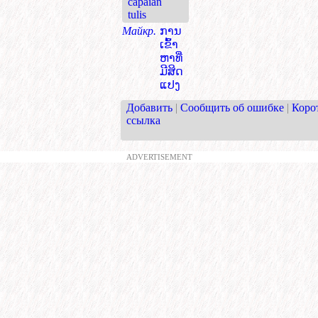
capaian
tulis
Майкр.
ການ
ເຂົ້າ
ຫາທີ່
ມີສິດ
ແປງ
Добавить
|
Сообщить об ошибке
|
Коро
ссылка
ADVERTISEMENT