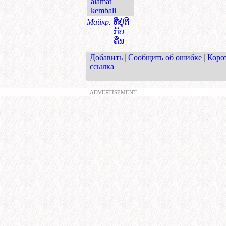
alamat
kembali
Майкр.
ທີ່ຢູ່ຕີ
ກັບ
ຄືນ
Добавить
|
Сообщить об ошибке
|
Коро
ссылка
ADVERTISEMENT