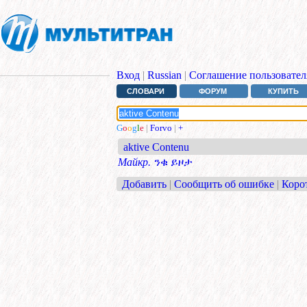
Вход
|
Russian
|
Соглашение пользовател
СЛОВАРИ
ФОРУМ
КУПИТЬ
G
o
o
g
l
e
|
Forvo
|
+
aktive Contenu
Майкр.
ንቁ ይዞታ
Добавить
|
Сообщить об ошибке
|
Коро