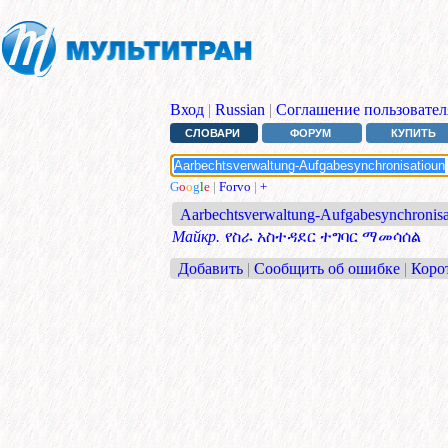
Вход
|
Russian
|
Соглашение пользовател
СЛОВАРИ
ФОРУМ
КУПИТЬ
G
o
o
g
l
e
|
Forvo
|
+
Aarbechtsverwaltung-Aufgabesynchronisa
Майкр.
የስራ አስተዳደር ተግባር ማመሳሰል
Добавить
|
Сообщить об ошибке
|
Коро