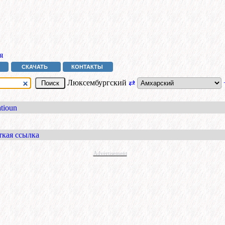
я
СКАЧАТЬ
КОНТАКТЫ
Люксембургский
⇄
tioun
ткая ссылка
Advertisement