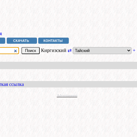
я
СКАЧАТЬ
КОНТАКТЫ
Киргизский
⇄
+
ткая ссылка
Advertisement