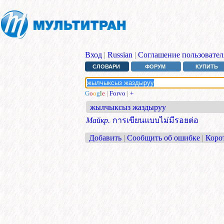
Вход
|
Russian
|
Соглашение пользовател
СЛОВАРИ
ФОРУМ
КУПИТЬ
G
o
o
g
l
e
|
Forvo
|
+
жылчыксыз жаздыруу
Майкр.
การเขียนแบบไม่มีรอยต่อ
Добавить
|
Сообщить об ошибке
|
Коро