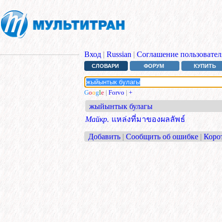
Вход
|
Russian
|
Соглашение пользовател
СЛОВАРИ
ФОРУМ
КУПИТЬ
G
o
o
g
l
e
|
Forvo
|
+
жыйынтык булагы
Майкр.
แหล่งที่มาของผลลัพธ์
Добавить
|
Сообщить об ошибке
|
Коро