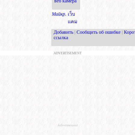
веб камера
Майкр.
เว็บ
แคม
Добавить
|
Сообщить об ошибке
|
Коро
ссылка
ADVERTISEMENT
Advertisement