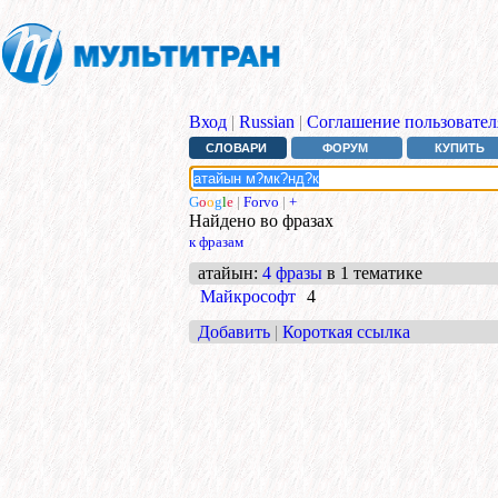
Вход
|
Russian
|
Соглашение пользовател
СЛОВАРИ
ФОРУМ
КУПИТЬ
G
o
o
g
l
e
|
Forvo
|
+
Найдено во фразах
к фразам
атайын
:
4 фразы
в 1 тематике
Майкрософт
4
Добавить
|
Короткая ссылка