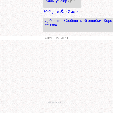
Калькулятор
сущ.
Майкр.
เครื่องคิดเลข
Добавить
|
Сообщить об ошибке
|
Коро
ссылка
ADVERTISEMENT
Advertisement