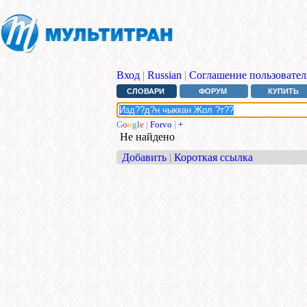
Вход
|
Russian
|
Соглашение пользовател
СЛОВАРИ
ФОРУМ
КУПИТЬ
G
o
o
g
l
e
|
Forvo
|
+
Не найдено
Добавить
|
Короткая ссылка