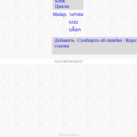
Блок
Цикли
Майкр.
วงกลม
แบบ
บล็อก
Добавить
|
Сообщить об ошибке
|
Коро
ссылка
ADVERTISEMENT
Advertisement