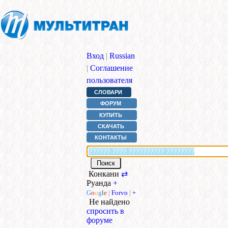
Вход
|
Russian
|
Соглашение
пользователя
СЛОВАРИ
ФОРУМ
КУПИТЬ
СКАЧАТЬ
КОНТАКТЫ
Конкани
⇄
Руанда
+
G
o
o
g
l
e
|
Forvo
|
+
Не найдено
спросить в
форуме