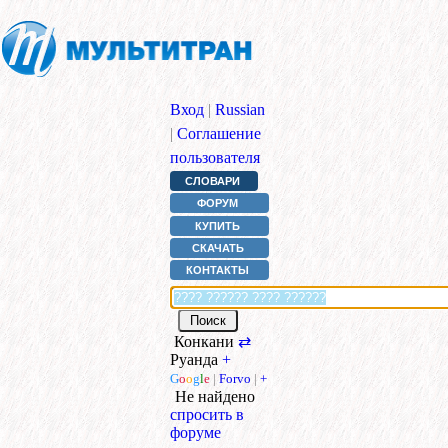
Вход
|
Russian
|
Соглашение
пользователя
СЛОВАРИ
ФОРУМ
КУПИТЬ
СКАЧАТЬ
КОНТАКТЫ
Конкани
⇄
Руанда
+
G
o
o
g
l
e
|
Forvo
|
+
Не найдено
спросить в
форуме