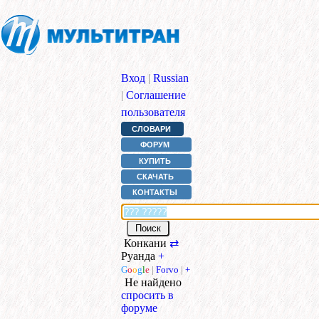
Вход
|
Russian
|
Соглашение
пользователя
СЛОВАРИ
ФОРУМ
КУПИТЬ
СКАЧАТЬ
КОНТАКТЫ
Конкани
⇄
Руанда
+
G
o
o
g
l
e
|
Forvo
|
+
Не найдено
спросить в
форуме