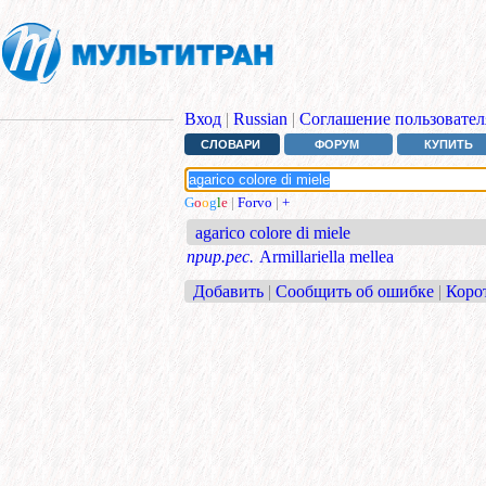
Вход
|
Russian
|
Соглашение пользовател
СЛОВАРИ
ФОРУМ
КУПИТЬ
G
o
o
g
l
e
|
Forvo
|
+
agarico colore di miele
прир.рес.
Armillariella mellea
Добавить
|
Сообщить об ошибке
|
Коро