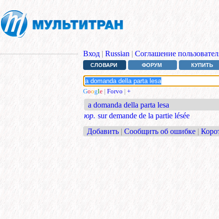
Вход
|
Russian
|
Соглашение пользовател
СЛОВАРИ
ФОРУМ
КУПИТЬ
G
o
o
g
l
e
|
Forvo
|
+
a domanda della parta lesa
юр.
sur demande de la partie lésée
Добавить
|
Сообщить об ошибке
|
Коро