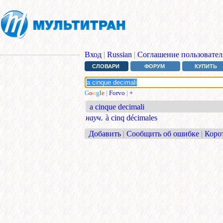
Вход
|
Russian
|
Соглашение пользовател
СЛОВАРИ
ФОРУМ
КУПИТЬ
G
o
o
g
l
e
|
Forvo
|
+
a cinque decimali
науч.
à cinq décimales
Добавить
|
Сообщить об ошибке
|
Коро