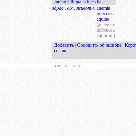
ainéime thógálach eachaí
здрав., с/х., животн.
anemia
infecciosa
equina
(anaemia
infectiosa
equorum)
Добавить
|
Сообщить об ошибке
|
Коро
ссылка
ADVERTISEMENT