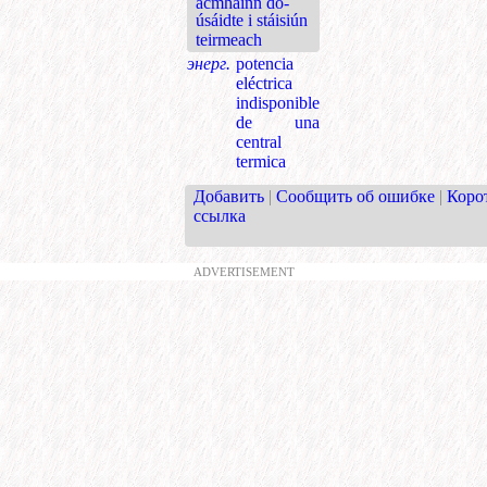
acmhainn do-
úsáidte i stáisiún
teirmeach
энерг.
potencia
eléctrica
indisponible
de una
central
termica
Добавить
|
Сообщить об ошибке
|
Коро
ссылка
ADVERTISEMENT