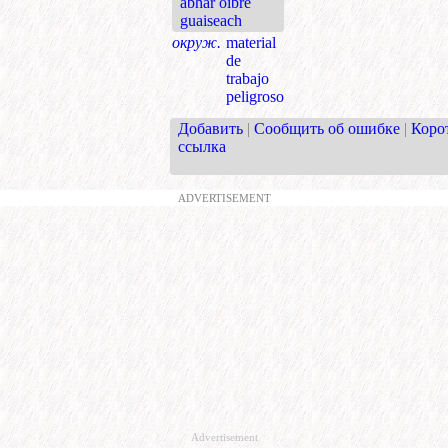
ábhar oibre
guaiseach
окруж.
material
de
trabajo
peligroso
Добавить
|
Сообщить об ошибке
|
Коро
ссылка
ADVERTISEMENT
Advertisement