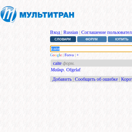
Вход
|
Russian
|
Соглашение пользовател
СЛОВАРИ
ФОРУМ
КУПИТЬ
G
o
o
g
l
e
|
Forvo
|
+
caite
форм.
Майкр.
Ofgelaf
Добавить
|
Сообщить об ошибке
|
Коро