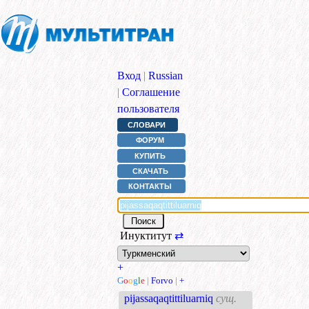
Вход
|
Russian
|
Соглашение
пользователя
СЛОВАРИ
ФОРУМ
КУПИТЬ
СКАЧАТЬ
КОНТАКТЫ
Инуктитут
⇄
+
G
o
o
g
l
e
|
Forvo
|
+
pijassaqaqtittiluarniq
сущ.