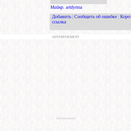
Майкр.
artdyrma
Добавить
|
Сообщить об ошибке
|
Коро
ссылка
ADVERTISEMENT
Advertisement