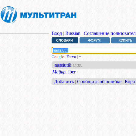
Вход
|
Russian
|
Соглашение пользовател
СЛОВАРИ
ФОРУМ
КУПИТЬ
G
o
o
g
l
e
|
Forvo
|
+
nassiutili
глаг.
Майкр.
iber
Добавить
|
Сообщить об ошибке
|
Коро