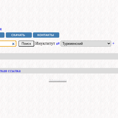
я
СКАЧАТЬ
КОНТАКТЫ
Инуктитут
⇄
+
ткая ссылка
Advertisement