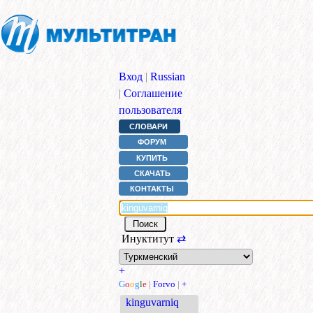
Вход
|
Russian
|
Соглашение
пользователя
СЛОВАРИ
ФОРУМ
КУПИТЬ
СКАЧАТЬ
КОНТАКТЫ
Инуктитут
⇄
+
G
o
o
g
l
e
|
Forvo
|
+
kinguvarniq