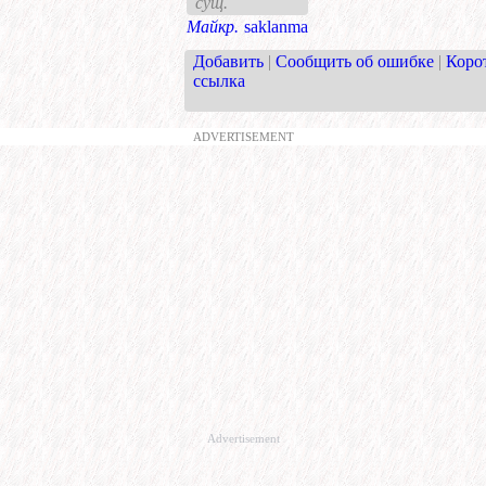
сущ.
Майкр.
saklanma
Добавить
|
Сообщить об ошибке
|
Коро
ссылка
ADVERTISEMENT
Advertisement