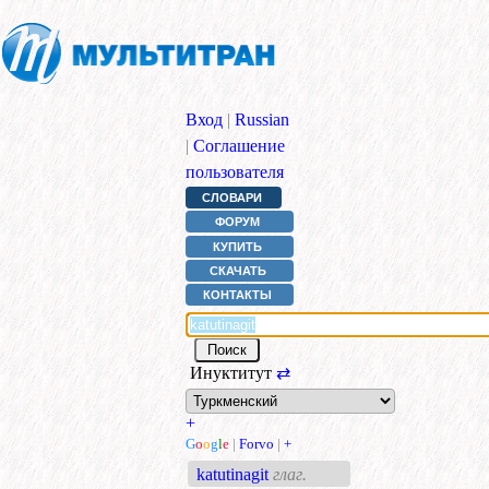
Вход
|
Russian
|
Соглашение
пользователя
СЛОВАРИ
ФОРУМ
КУПИТЬ
СКАЧАТЬ
КОНТАКТЫ
Инуктитут
⇄
+
G
o
o
g
l
e
|
Forvo
|
+
katutinagit
глаг.