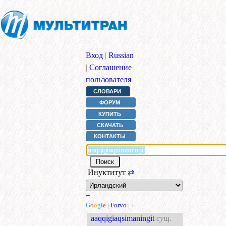
Вход
|
Russian
|
Соглашение
пользователя
СЛОВАРИ
ФОРУМ
КУПИТЬ
СКАЧАТЬ
КОНТАКТЫ
Инуктитут
⇄
+
G
o
o
g
l
e
|
Forvo
|
+
aaqqigiaqsimaningit
сущ.