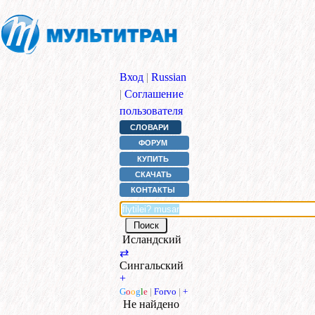
Вход
|
Russian
|
Соглашение
пользователя
СЛОВАРИ
ФОРУМ
КУПИТЬ
СКАЧАТЬ
КОНТАКТЫ
Исландский
⇄
Сингальский
+
G
o
o
g
l
e
|
Forvo
|
+
Не найдено