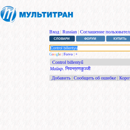
Вход
|
Russian
|
Соглашение пользовател
СЛОВАРИ
ФОРУМ
КУПИТЬ
G
o
o
g
l
e
|
Forvo
|
+
Control billentyű
Майкр.
नियन्त्रणकुञ्जी
Добавить
|
Сообщить об ошибке
|
Коро