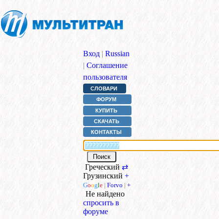
Вход
|
Russian
|
Соглашение
пользователя
СЛОВАРИ
ФОРУМ
КУПИТЬ
СКАЧАТЬ
КОНТАКТЫ
Греческий
⇄
Грузинский
+
G
o
o
g
l
e
|
Forvo
|
+
Не найдено
спросить в
форуме