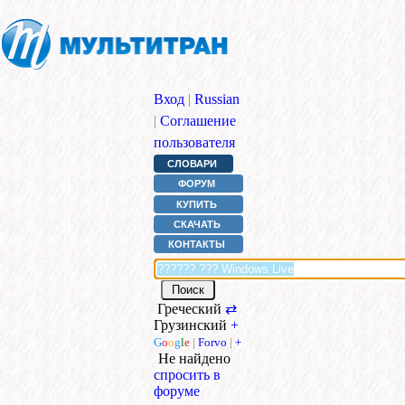
Вход
|
Russian
|
Соглашение
пользователя
СЛОВАРИ
ФОРУМ
КУПИТЬ
СКАЧАТЬ
КОНТАКТЫ
Греческий
⇄
Грузинский
+
G
o
o
g
l
e
|
Forvo
|
+
Не найдено
спросить в
форуме