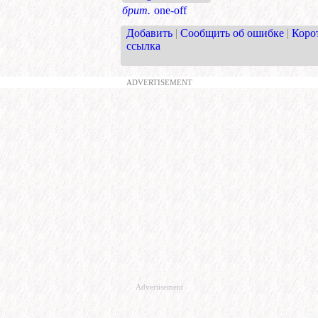
брит.
one-off
Добавить
|
Сообщить об ошибке
|
Коро
ссылка
ADVERTISEMENT
Advertisement