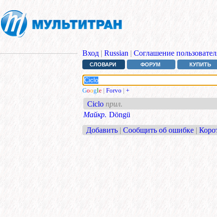
Вход
|
Russian
|
Соглашение пользовател
СЛОВАРИ
ФОРУМ
КУПИТЬ
G
o
o
g
l
e
|
Forvo
|
+
Ciclo
прил.
Майкр.
Döngü
Добавить
|
Сообщить об ошибке
|
Коро