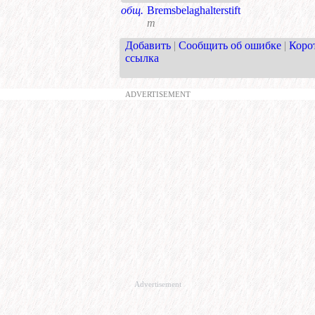
общ.
Bremsbelaghalterstift
m
Добавить
|
Сообщить об ошибке
|
Коро
ссылка
ADVERTISEMENT
Advertisement