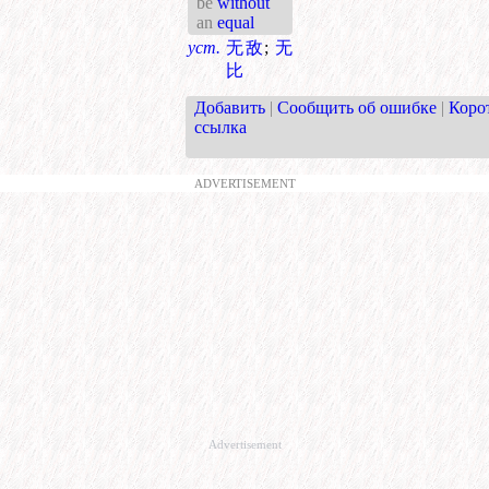
be
without
an
equal
уст.
无敌
;
无
比
Добавить
|
Сообщить об ошибке
|
Коро
ссылка
ADVERTISEMENT
Advertisement