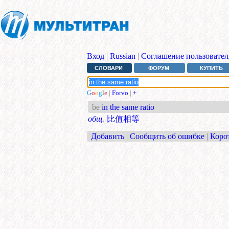
Вход
|
Russian
|
Соглашение пользовател
СЛОВАРИ
ФОРУМ
КУПИТЬ
G
o
o
g
l
e
|
Forvo
|
+
be
in the same ratio
общ.
比值相等
Добавить
|
Сообщить об ошибке
|
Коро