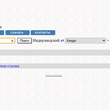
я
СКАЧАТЬ
КОНТАКТЫ
Нидерландский
⇄
+
ткая ссылка
Advertisement