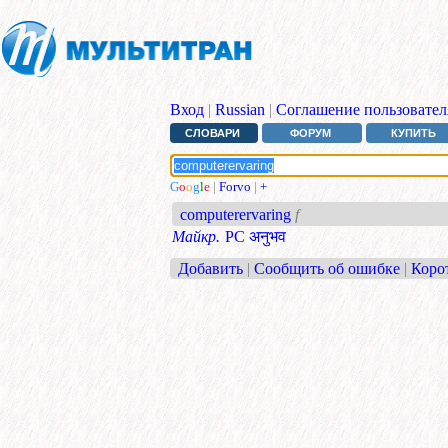
Вход
|
Russian
|
Соглашение пользовател
СЛОВАРИ
ФОРУМ
КУПИТЬ
G
o
o
g
l
e
|
Forvo
|
+
computerervaring
f
Майкр.
PC अनुभव
Добавить
|
Сообщить об ошибке
|
Коро