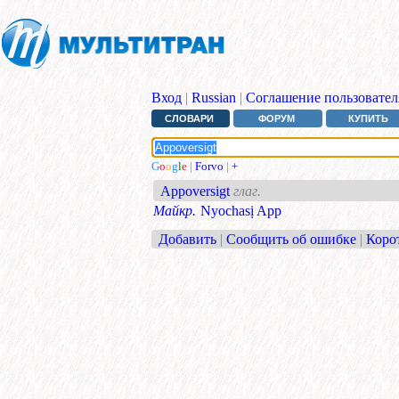
Вход
|
Russian
|
Соглашение пользовател
СЛОВАРИ
ФОРУМ
КУПИТЬ
G
o
o
g
l
e
|
Forvo
|
+
Appoversigt
глаг.
Майкр.
Nyochasị App
Добавить
|
Сообщить об ошибке
|
Коро