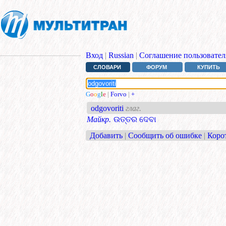
Вход
|
Russian
|
Соглашение пользовател
СЛОВАРИ
ФОРУМ
КУПИТЬ
G
o
o
g
l
e
|
Forvo
|
+
odgovoriti
глаг.
Майкр.
ଉତ୍ତର ଦେବା
Добавить
|
Сообщить об ошибке
|
Коро