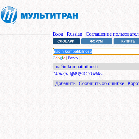
Вход
|
Russian
|
Соглашение пользовател
СЛОВАРИ
ФОРУМ
КУПИТЬ
G
o
o
g
l
e
|
Forvo
|
+
način kompatibilnosti
Майкр.
ସୁସଙ୍ଗତ ଅବସ୍ଥା
Добавить
|
Сообщить об ошибке
|
Коро