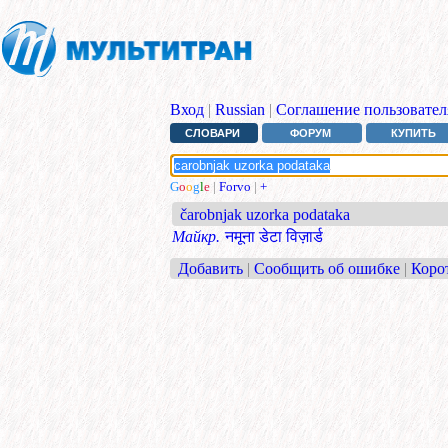
Вход
|
Russian
|
Соглашение пользовател
СЛОВАРИ
ФОРУМ
КУПИТЬ
G
o
o
g
l
e
|
Forvo
|
+
čarobnjak uzorka podataka
Майкр.
नमूना डेटा विज़ार्ड
Добавить
|
Сообщить об ошибке
|
Коро