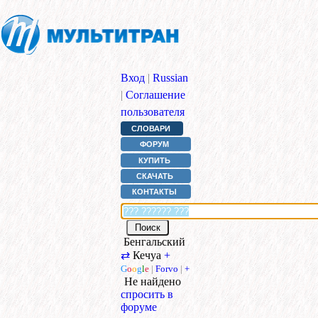
Вход
|
Russian
|
Соглашение
пользователя
СЛОВАРИ
ФОРУМ
КУПИТЬ
СКАЧАТЬ
КОНТАКТЫ
Бенгальский
⇄
Кечуа
+
G
o
o
g
l
e
|
Forvo
|
+
Не найдено
спросить в
форуме