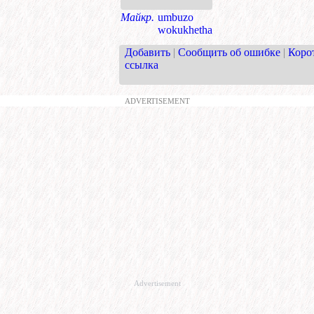
Майкр.
umbuzo
wokukhetha
Добавить
|
Сообщить об ошибке
|
Коро
ссылка
ADVERTISEMENT
Advertisement