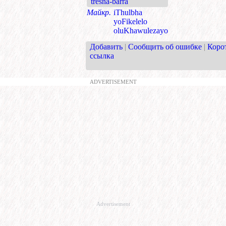
tresna-barra
Майкр.
iThulbha
yoFikelelo
oluKhawulezayo
Добавить
|
Сообщить об ошибке
|
Коро
ссылка
ADVERTISEMENT
Advertisement