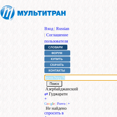
Вход
|
Russian
|
Соглашение
пользователя
СЛОВАРИ
ФОРУМ
КУПИТЬ
СКАЧАТЬ
КОНТАКТЫ
Азербайджанский
⇄
Гуджарати
+
G
o
o
g
l
e
|
Forvo
|
+
Не найдено
спросить в