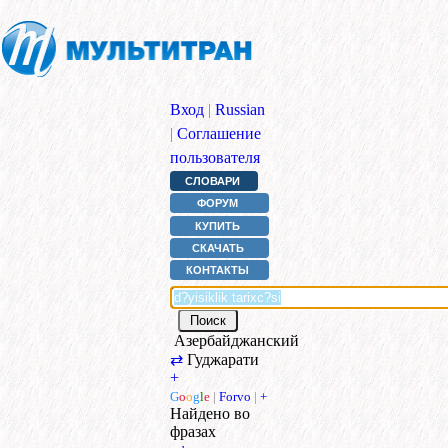
Вход
|
Russian
|
Соглашение
пользователя
СЛОВАРИ
ФОРУМ
КУПИТЬ
СКАЧАТЬ
КОНТАКТЫ
Азербайджанский
⇄
Гуджарати
+
G
o
o
g
l
e
|
Forvo
|
+
Найдено во
фразах