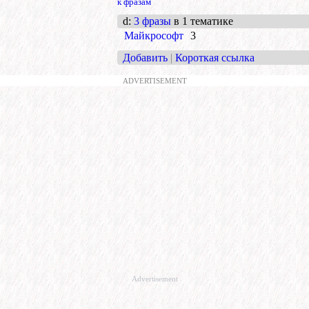
к фразам
d
:
3 фразы
в 1 тематике
Майкрософт
3
Добавить
|
Короткая ссылка
ADVERTISEMENT
Advertisement