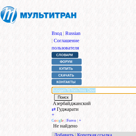
Вход
|
Russian
|
Соглашение
пользователя
СЛОВАРИ
ФОРУМ
КУПИТЬ
СКАЧАТЬ
КОНТАКТЫ
Азербайджанский
⇄
Гуджарати
+
G
o
o
g
l
e
|
Forvo
|
+
Не найдено
Добавить
|
Короткая ссылка