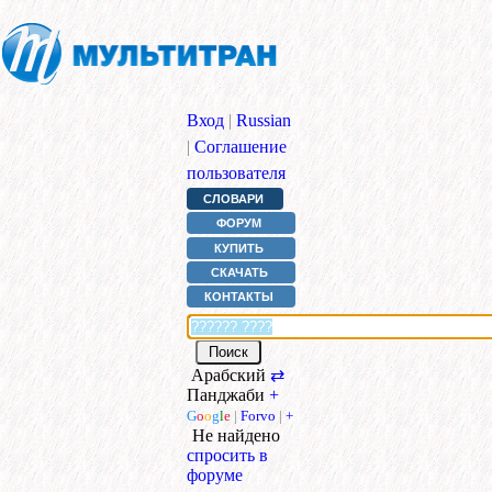
Вход
|
Russian
|
Соглашение
пользователя
СЛОВАРИ
ФОРУМ
КУПИТЬ
СКАЧАТЬ
КОНТАКТЫ
Арабский
⇄
Панджаби
+
G
o
o
g
l
e
|
Forvo
|
+
Не найдено
спросить в
форуме