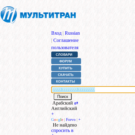
Вход
|
Russian
|
Соглашение
пользователя
СЛОВАРИ
ФОРУМ
КУПИТЬ
СКАЧАТЬ
КОНТАКТЫ
Арабский
⇄
Английский
+
G
o
o
g
l
e
|
Forvo
|
+
Не найдено
спросить в